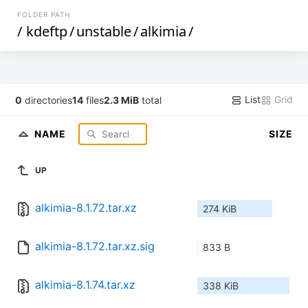
FOLDER PATH
/
kdeftp
/
unstable
/
alkimia
/
List
Grid
0
directories
14
files
2.3 MiB
total
NAME
SIZE
UP
alkimia-8.1.72.tar.xz
274 KiB
alkimia-8.1.72.tar.xz.sig
833 B
alkimia-8.1.74.tar.xz
338 KiB